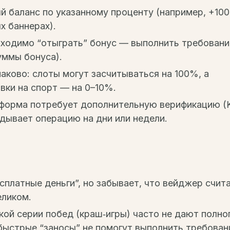
й баланс по указанному проценту (например, +1
х баннерах).
бходимо “отыграть” бонус — выполнить требовани
уммы бонуса).
аково: слоты могут засчитываться на 100%, а
авки на спорт — на 0–10%.
тформа потребует дополнительную верификацию (
дывает операцию на дни или недели.
сплатные деньги”, но забывает, что вейджер счит
еликом.
ой серии побед (краш‑игры) часто не дают полно
быстрые “заносы” не помогут выполнить требован