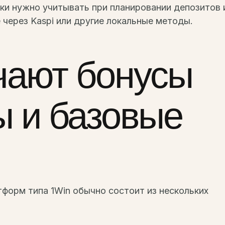
ски нужно учитывать при планировании депозитов 
 через Kaspi или другие локальные методы.
чают бонусы
ы и базовые
форм типа 1Win обычно состоит из нескольких