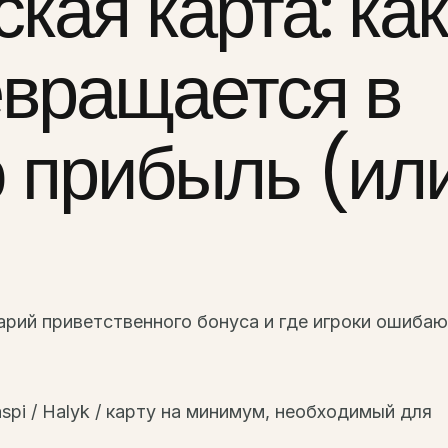
кая карта: как
евращается в
 прибыль (ил
арий приветственного бонуса и где игроки ошиба
spi / Halyk / карту на минимум, необходимый для