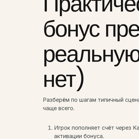
Практичес
бонус пр
реальную
нет)
Разберём по шагам типичный сцен
чаще всего.
Игрок пополняет счёт через Ka
активации бонуса.