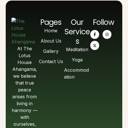
Pages
Our
Follow
Service
Home
s
About Us
At The
Meditation
Gallery
Lotus
Yoga
Contact Us
House
Ahangama,
Accommod
we believe
ation
that true
peace
arises from
living in
harmony —
with
ourselves,