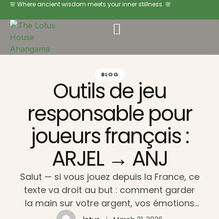
🌸 Where ancient wisdom meets your inner stillness. 🌸
BLOG
Outils de jeu
responsable pour
joueurs français :
ARJEL → ANJ
Salut — si vous jouez depuis la France, ce
texte va droit au but : comment garder
la main sur votre argent, vos émotions
et vos retraits quand les règles ont