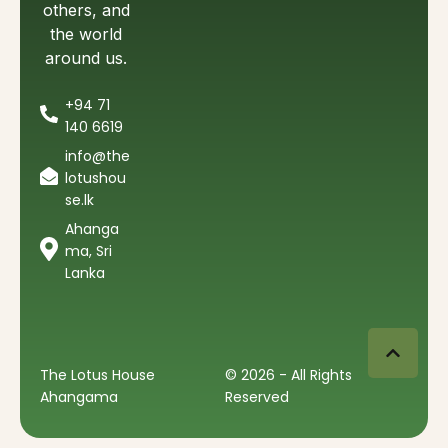
others, and
the world
around us.
+94 71
140 6619
info@the
lotushou
se.lk
Ahanga
ma, Sri
Lanka
The Lotus House
© 2026 - All Rights
Ahangama
Reserved