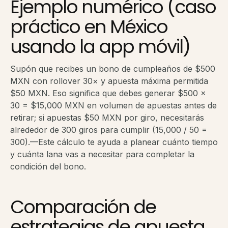
Ejemplo numérico (caso
práctico en México
usando la app móvil)
Supón que recibes un bono de cumpleaños de $500
MXN con rollover 30× y apuesta máxima permitida
$50 MXN. Eso significa que debes generar $500 ×
30 = $15,000 MXN en volumen de apuestas antes de
retirar; si apuestas $50 MXN por giro, necesitarás
alrededor de 300 giros para cumplir (15,000 / 50 =
300).—Este cálculo te ayuda a planear cuánto tiempo
y cuánta lana vas a necesitar para completar la
condición del bono.
Comparación de
estrategias de apuesta