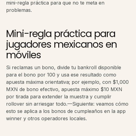
mini-regla práctica para que no te meta en
problemas.
Mini-regla práctica para
jugadores mexicanos en
móviles
Si reclamas un bono, divide tu bankroll disponible
para el bono por 100 y usa ese resultado como
apuesta máxima orientativa; por ejemplo, con $1,000
MXN de bono efectivo, apuesta máximo $10 MXN
por tirada para extender la muestra y cumplir
rollover sin arriesgar todo.—Siguiente: veamos cómo
esto se aplica a los bonos de cumpleaños en la app
winner y otros operadores locales.