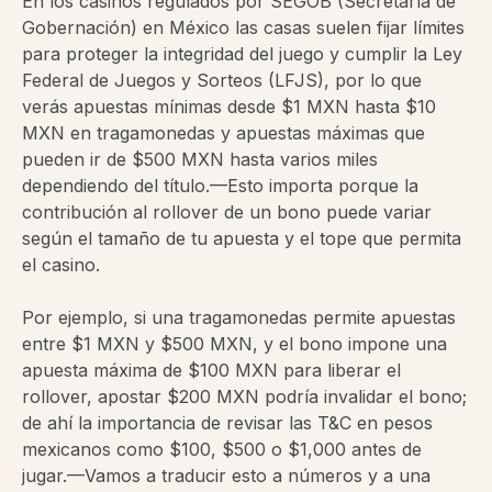
En los casinos regulados por SEGOB (Secretaría de
Gobernación) en México las casas suelen fijar límites
para proteger la integridad del juego y cumplir la Ley
Federal de Juegos y Sorteos (LFJS), por lo que
verás apuestas mínimas desde $1 MXN hasta $10
MXN en tragamonedas y apuestas máximas que
pueden ir de $500 MXN hasta varios miles
dependiendo del título.—Esto importa porque la
contribución al rollover de un bono puede variar
según el tamaño de tu apuesta y el tope que permita
el casino.
Por ejemplo, si una tragamonedas permite apuestas
entre $1 MXN y $500 MXN, y el bono impone una
apuesta máxima de $100 MXN para liberar el
rollover, apostar $200 MXN podría invalidar el bono;
de ahí la importancia de revisar las T&C en pesos
mexicanos como $100, $500 o $1,000 antes de
jugar.—Vamos a traducir esto a números y a una