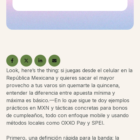
Look, here’s the thing: si juegas desde el celular en la
República Mexicana y quieres sacar el mayor
provecho a tus varos sin quemarte la quincena,
entender la diferencia entre apuesta mínima y
máxima es básico.—En lo que sigue te doy ejemplos
prácticos en MXN y tácticas concretas para bonos
de cumpleaños, todo con enfoque mobile y usando
métodos locales como OXXO Pay y SPEI.
Primero, una definición rápida para la banda: la