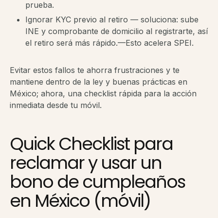
prueba.
Ignorar KYC previo al retiro — soluciona: sube
INE y comprobante de domicilio al registrarte, así
el retiro será más rápido.—Esto acelera SPEI.
Evitar estos fallos te ahorra frustraciones y te
mantiene dentro de la ley y buenas prácticas en
México; ahora, una checklist rápida para la acción
inmediata desde tu móvil.
Quick Checklist para
reclamar y usar un
bono de cumpleaños
en México (móvil)