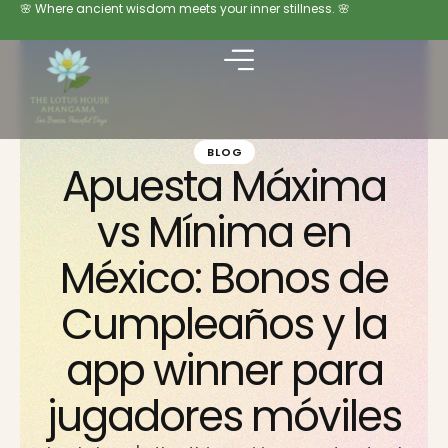
🌸 Where ancient wisdom meets your inner stillness. 🌸
BLOG
Apuesta Máxima
vs Mínima en
México: Bonos de
Cumpleaños y la
app winner para
jugadores móviles