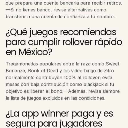
que prepara una cuenta bancaria para recibir retiros.
—Si no tienes banco, revisa alternativas como
transferir a una cuenta de confianza a tu nombre.
¿Qué juegos recomiendas
para cumplir rollover rápido
en México?
Tragamonedas populares entre la raza como Sweet
Bonanza, Book of Dead y los video bingo de Zitro
normalmente contribuyen 100% al rollover; evita
mesas con baja contribución como blackjack si tu
objetivo es liberar el bono.—Además, revisa siempre
la lista de juegos excluidos en las condiciones.
¿La app winner paga y es
segura para jugadores