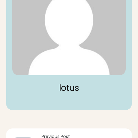
lotus
Previous Post