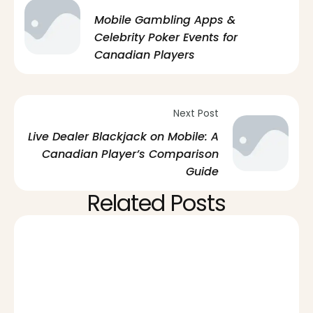
Mobile Gambling Apps &
Celebrity Poker Events for
Canadian Players
Next Post
Live Dealer Blackjack on Mobile: A
Canadian Player’s Comparison
Guide
Related Posts