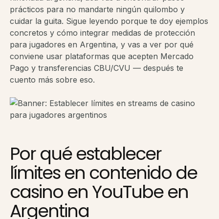
prácticos para no mandarte ningún quilombo y
cuidar la guita. Sigue leyendo porque te doy ejemplos
concretos y cómo integrar medidas de protección
para jugadores en Argentina, y vas a ver por qué
conviene usar plataformas que acepten Mercado
Pago y transferencias CBU/CVU — después te
cuento más sobre eso.
Por qué establecer
límites en contenido de
casino en YouTube en
Argentina