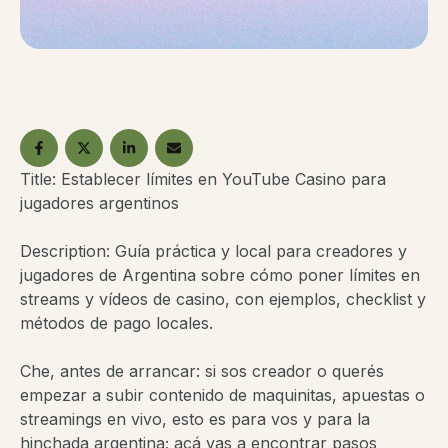
Title: Establecer límites en YouTube Casino para
jugadores argentinos
Description: Guía práctica y local para creadores y
jugadores de Argentina sobre cómo poner límites en
streams y vídeos de casino, con ejemplos, checklist y
métodos de pago locales.
Che, antes de arrancar: si sos creador o querés
empezar a subir contenido de maquinitas, apuestas o
streamings en vivo, esto es para vos y para la
hinchada argentina; acá vas a encontrar pasos