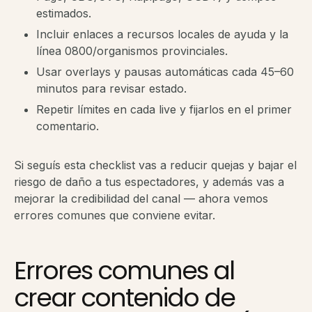
estimados.
Incluir enlaces a recursos locales de ayuda y la
línea 0800/organismos provinciales.
Usar overlays y pausas automáticas cada 45–60
minutos para revisar estado.
Repetir límites en cada live y fijarlos en el primer
comentario.
Si seguís esta checklist vas a reducir quejas y bajar el
riesgo de daño a tus espectadores, y además vas a
mejorar la credibilidad del canal — ahora vemos
errores comunes que conviene evitar.
Errores comunes al
crear contenido de