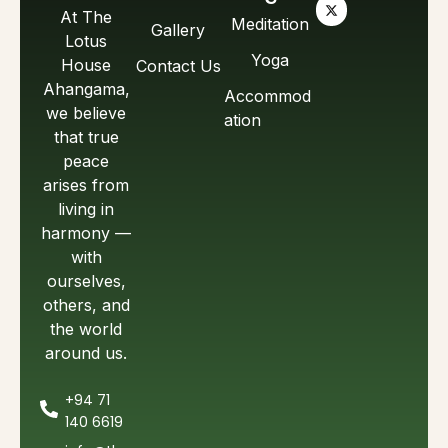
At The
Meditation
Gallery
Lotus
Yoga
House
Contact Us
Ahangama,
Accommod
we believe
ation
that true
peace
arises from
living in
harmony —
with
ourselves,
others, and
the world
around us.
+94 71
140 6619