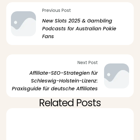
Previous Post
New Slots 2025 & Gambling
Podcasts for Australian Pokie
Fans
Next Post
Affiliate-SEO-Strategien für
Schleswig-Holstein-Lizenz:
Praxisguide für deutsche Affiliates
Related Posts