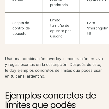
predatorio
Limita
Scripts de
Evita
tamaño de
control de
“martingale”
apuesta por
apuesta
tilt
usuario
Usá una combinación: overlay + moderación en vivo
y reglas escritas en la descripción. Después de esto,
te doy ejemplos concretos de límites que podés usar
en tu canal argentino.
Ejemplos concretos de
límites que podés