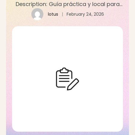
Description: Guía práctica y local para
creadores y jugadores de Argentina
lotus
|
February 24, 2026
sobre cómo poner límites en streams y
vídeos de casino, con ejemplos,
checklist y métodos de pago locales.
Che, antes de arrancar: si sos creador o
querés empezar a subir contenido de
maquinitas, apuestas o …