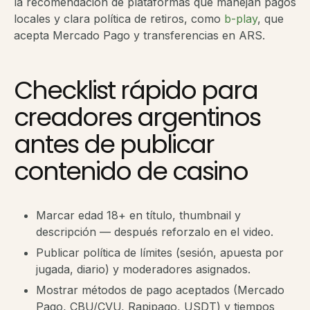
la recomendación de plataformas que manejan pagos
locales y clara política de retiros, como
b-play
, que
acepta Mercado Pago y transferencias en ARS.
Checklist rápido para
creadores argentinos
antes de publicar
contenido de casino
Marcar edad 18+ en título, thumbnail y
descripción — después reforzalo en el video.
Publicar política de límites (sesión, apuesta por
jugada, diario) y moderadores asignados.
Mostrar métodos de pago aceptados (Mercado
Pago, CBU/CVU, Rapipago, USDT) y tiempos