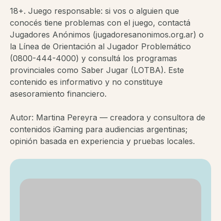
18+. Juego responsable: si vos o alguien que
conocés tiene problemas con el juego, contactá
Jugadores Anónimos (jugadoresanonimos.org.ar) o
la Línea de Orientación al Jugador Problemático
(0800-444-4000) y consultá los programas
provinciales como Saber Jugar (LOTBA). Este
contenido es informativo y no constituye
asesoramiento financiero.
Autor: Martina Pereyra — creadora y consultora de
contenidos iGaming para audiencias argentinas;
opinión basada en experiencia y pruebas locales.