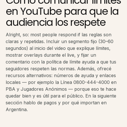
Cómo comunicar límites
en YouTube para que la
audiencia los respete
Alright, so: most people respond if las reglas son
claras y repetidas. Incluir un segmento fijo (30–60
segundos) al inicio del video que explique límites,
mostrar overlays durante el live, y fijar un
comentario con la política de límite ayuda a que tus
seguidores respeten las normas. Además, ofrecé
recursos alternativos: números de ayuda y enlaces
locales — por ejemplo la Línea 0800-444-4000 en
PBA y Jugadores Anónimos — porque eso te hace
quedar bien y es útil para el público. En la siguiente
sección hablo de pagos y por qué importan en
Argentina.