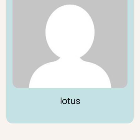
lotus