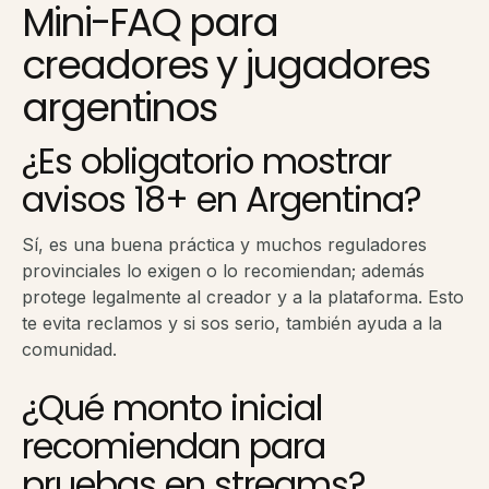
Mini-FAQ para
creadores y jugadores
argentinos
¿Es obligatorio mostrar
avisos 18+ en Argentina?
Sí, es una buena práctica y muchos reguladores
provinciales lo exigen o lo recomiendan; además
protege legalmente al creador y a la plataforma. Esto
te evita reclamos y si sos serio, también ayuda a la
comunidad.
¿Qué monto inicial
recomiendan para
pruebas en streams?