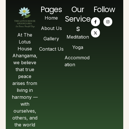
Pages
Our
Follow
Service
Home
s
About Us
At The
Meditation
Gallery
Lotus
Yoga
House
Contact Us
Ahangama,
Accommod
we believe
ation
that true
peace
arises from
living in
harmony —
with
ourselves,
others, and
the world