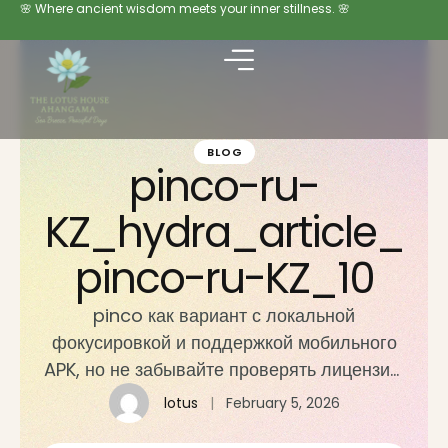
🌸 Where ancient wisdom meets your inner stillness. 🌸
BLOG
pinco-ru-
KZ_hydra_article_
pinco-ru-KZ_10
pinco как вариант с локальной
фокусировкой и поддержкой мобильного
APK, но не забывайте проверять лицензию
и условия вывода перед депозитом. ##
lotus
|
February 5, 2026
Заключение: короткая дорожная карта и