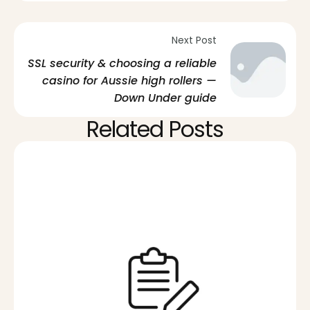
Next Post
SSL security & choosing a reliable
casino for Aussie high rollers —
Down Under guide
Related Posts