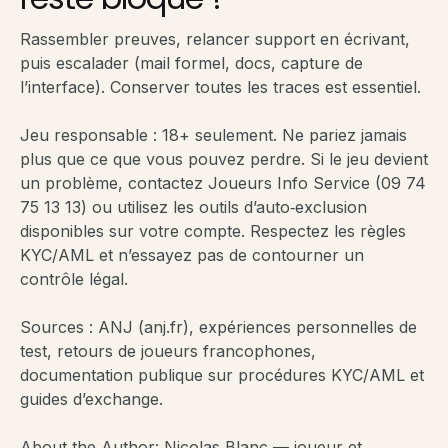
Rassembler preuves, relancer support en écrivant,
puis escalader (mail formel, docs, capture de
l’interface). Conserver toutes les traces est essentiel.
Jeu responsable : 18+ seulement. Ne pariez jamais
plus que ce que vous pouvez perdre. Si le jeu devient
un problème, contactez Joueurs Info Service (09 74
75 13 13) ou utilisez les outils d’auto‑exclusion
disponibles sur votre compte. Respectez les règles
KYC/AML et n’essayez pas de contourner un
contrôle légal.
Sources : ANJ (anj.fr), expériences personnelles de
test, retours de joueurs francophones,
documentation publique sur procédures KYC/AML et
guides d’exchange.
About the Author: Nicolas Blanc — joueur et