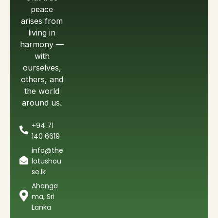
peace
arises from
living in
harmony —
with
ourselves,
others, and
the world
around us.
+94 71
140 6619
info@the
lotushou
se.lk
Ahanga
ma, Sri
Lanka