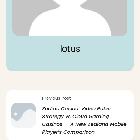
lotus
Previous Post
Zodiac Casino: Video Poker
Strategy vs Cloud Gaming
Casinos — A New Zealand Mobile
Player’s Comparison