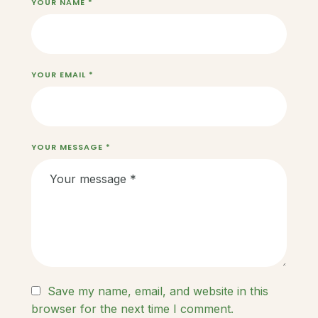
YOUR NAME *
YOUR EMAIL *
YOUR MESSAGE *
Save my name, email, and website in this
browser for the next time I comment.