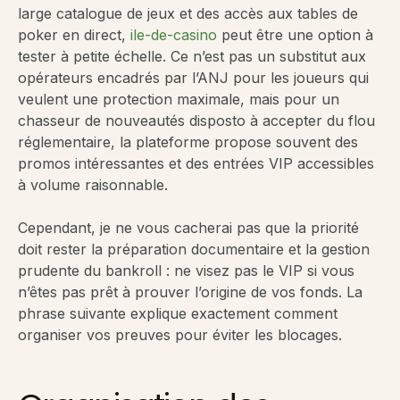
large catalogue de jeux et des accès aux tables de
poker en direct,
ile-de-casino
peut être une option à
tester à petite échelle. Ce n’est pas un substitut aux
opérateurs encadrés par l’ANJ pour les joueurs qui
veulent une protection maximale, mais pour un
chasseur de nouveautés disposto à accepter du flou
réglementaire, la plateforme propose souvent des
promos intéressantes et des entrées VIP accessibles
à volume raisonnable.
Cependant, je ne vous cacherai pas que la priorité
doit rester la préparation documentaire et la gestion
prudente du bankroll : ne visez pas le VIP si vous
n’êtes pas prêt à prouver l’origine de vos fonds. La
phrase suivante explique exactement comment
organiser vos preuves pour éviter les blocages.