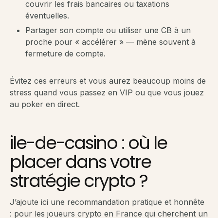
couvrir les frais bancaires ou taxations
éventuelles.
Partager son compte ou utiliser une CB à un
proche pour « accélérer » — mène souvent à
fermeture de compte.
Évitez ces erreurs et vous aurez beaucoup moins de
stress quand vous passez en VIP ou que vous jouez
au poker en direct.
ile-de-casino
: où le
placer dans votre
stratégie crypto ?
J’ajoute ici une recommandation pratique et honnête
: pour les joueurs crypto en France qui cherchent un