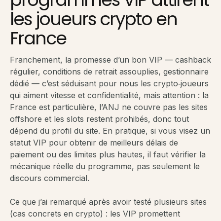
les joueurs crypto en
France
Franchement, la promesse d’un bon VIP — cashback
régulier, conditions de retrait assouplies, gestionnaire
dédié — c’est séduisant pour nous les crypto‑joueurs
qui aiment vitesse et confidentialité, mais attention : la
France est particulière, l’ANJ ne couvre pas les sites
offshore et les slots restent prohibés, donc tout
dépend du profil du site. En pratique, si vous visez un
statut VIP pour obtenir de meilleurs délais de
paiement ou des limites plus hautes, il faut vérifier la
mécanique réelle du programme, pas seulement le
discours commercial.
Ce que j’ai remarqué après avoir testé plusieurs sites
(cas concrets en crypto) : les VIP promettent