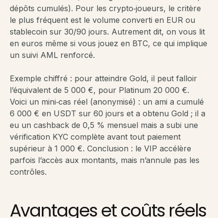
dépôts cumulés). Pour les crypto‑joueurs, le critère
le plus fréquent est le volume converti en EUR ou
stablecoin sur 30/90 jours. Autrement dit, on vous lit
en euros même si vous jouez en BTC, ce qui implique
un suivi AML renforcé.
Exemple chiffré : pour atteindre Gold, il peut falloir
l’équivalent de 5 000 €, pour Platinum 20 000 €.
Voici un mini‑cas réel (anonymisé) : un ami a cumulé
6 000 € en USDT sur 60 jours et a obtenu Gold ; il a
eu un cashback de 0,5 % mensuel mais a subi une
vérification KYC complète avant tout paiement
supérieur à 1 000 €. Conclusion : le VIP accélère
parfois l’accès aux montants, mais n’annule pas les
contrôles.
Avantages et coûts réels