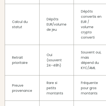
Dépôts
convertis en
Dépôts
Calcul du
EUR /
EUR/volume
statut
volume
de jeu
crypto
converti
Souvent oui,
Oui
Retrait
mais
(souvent
prioritaire
dépend du
24–48h)
KYC/AML
Rare si
Fréquente
Preuve
petits
pour gros
provenance
montants
montants