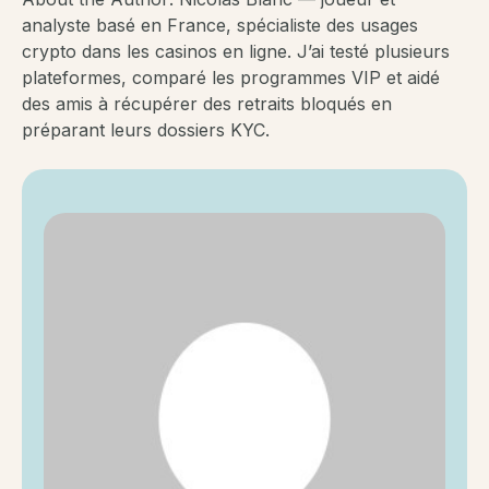
analyste basé en France, spécialiste des usages
crypto dans les casinos en ligne. J’ai testé plusieurs
plateformes, comparé les programmes VIP et aidé
des amis à récupérer des retraits bloqués en
préparant leurs dossiers KYC.