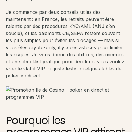
Je commence par deux conseils utiles dès
maintenant : en France, les retraits peuvent être
ralentis par des procédures KYC/AML (ANJ s’en
soucie), et les paiements CB/SEPA restent souvent
les plus simples pour éviter les blocages — mais si
vous êtes crypto-only, il y a des astuces pour limiter
les risques. Je vous donne des chiffres, des mini-cas
et une checklist pratique pour décider si vous voulez
viser le statut VIP ou juste tester quelques tables de
poker en direct.
Pourquoi les
programmes VIP attirent