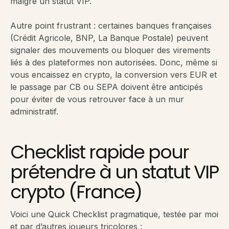
malgré un statut VIP.
Autre point frustrant : certaines banques françaises
(Crédit Agricole, BNP, La Banque Postale) peuvent
signaler des mouvements ou bloquer des virements
liés à des plateformes non autorisées. Donc, même si
vous encaissez en crypto, la conversion vers EUR et
le passage par CB ou SEPA doivent être anticipés
pour éviter de vous retrouver face à un mur
administratif.
Checklist rapide pour
prétendre à un statut VIP
crypto (France)
Voici une Quick Checklist pragmatique, testée par moi
et par d’autres joueurs tricolores :