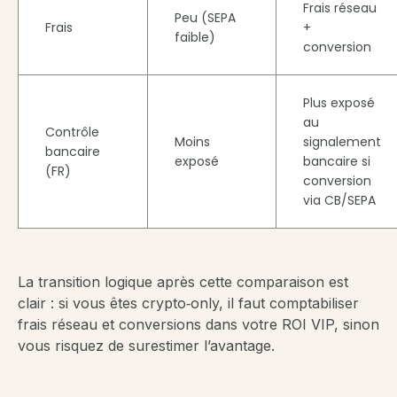
Frais réseau
Peu (SEPA
Frais
+
faible)
conversion
Plus exposé
au
Contrôle
Moins
signalement
bancaire
exposé
bancaire si
(FR)
conversion
via CB/SEPA
La transition logique après cette comparaison est
clair : si vous êtes crypto‑only, il faut comptabiliser
frais réseau et conversions dans votre ROI VIP, sinon
vous risquez de surestimer l’avantage.