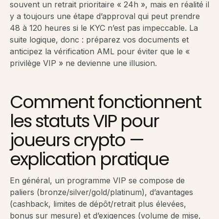
souvent un retrait prioritaire « 24h », mais en réalité il
y a toujours une étape d’approval qui peut prendre
48 à 120 heures si le KYC n’est pas impeccable. La
suite logique, donc : préparez vos documents et
anticipez la vérification AML pour éviter que le «
privilège VIP » ne devienne une illusion.
Comment fonctionnent
les statuts VIP pour
joueurs crypto —
explication pratique
En général, un programme VIP se compose de
paliers (bronze/silver/gold/platinum), d’avantages
(cashback, limites de dépôt/retrait plus élevées,
bonus sur mesure) et d’exigences (volume de mise,