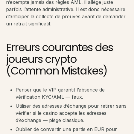
n’exempte jamais des règles AML, il allège juste
parfois l’attente administrative. Il est donc nécessaire
d’anticiper la collecte de preuves avant de demander
un retrait significatif.
Erreurs courantes des
joueurs crypto
(Common Mistakes)
Penser que le VIP garantit l’absence de
vérification KYC/AML — faux.
Utiliser des adresses d’échange pour retirer sans
vérifier si le casino accepte les adresses
d’exchange — piège classique.
Oublier de convertir une partie en EUR pour