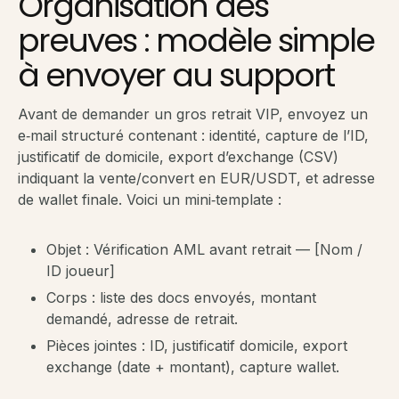
Organisation des
preuves : modèle simple
à envoyer au support
Avant de demander un gros retrait VIP, envoyez un
e‑mail structuré contenant : identité, capture de l’ID,
justificatif de domicile, export d’exchange (CSV)
indiquant la vente/convert en EUR/USDT, et adresse
de wallet finale. Voici un mini‑template :
Objet : Vérification AML avant retrait — [Nom /
ID joueur]
Corps : liste des docs envoyés, montant
demandé, adresse de retrait.
Pièces jointes : ID, justificatif domicile, export
exchange (date + montant), capture wallet.