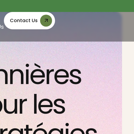
Contact Us
Us
nnières
ur les