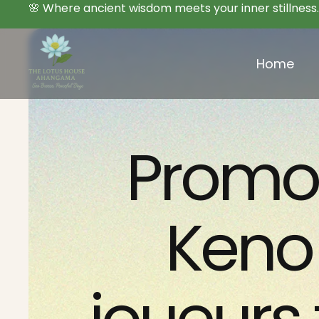
🌸 Where ancient wisdom meets your inner stillness.
Home
Promot
Keno 