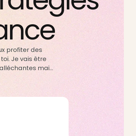
tratégies
rance
x profiter des
toi. Je vais être
t alléchantes mais
a première chose …