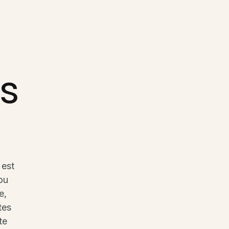
rs
 est
ou
e,
tes
te