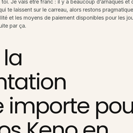
r toi. Je vais être franc : il y a beaucoup d’arnaques et
ui te laissent sur le carreau, alors restons pragmatiqu
galité et les moyens de paiement disponibles pour les jo
ite par ça.
 la
tation
e importe pou
os Keno en