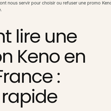
vont nous servir pour choisir ou refuser une promo Ken
.
lire une
n Keno en
France :
 rapide