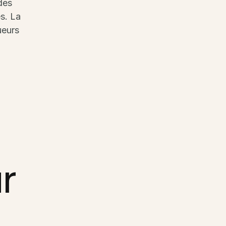
 des
es. La
ueurs
r