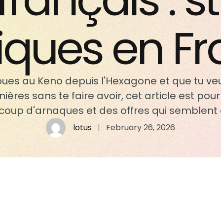
français : s
iques en F
 joues au Keno depuis l'Hexagone et que tu veu
res sans te faire avoir, cet article est pour 
aucoup d'arnaques et des offres qui semblen
ur le carreau, alors restons pragmatiques. L
lotus
|
February 26, 2026