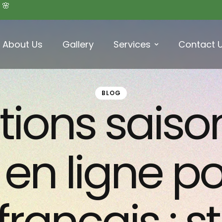
 🌸
About Us
Gallery
Services
Contact 
BLOG
ions saiso
en ligne po