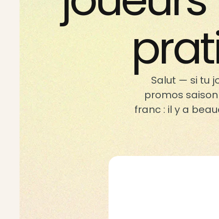
joueurs 
prat
Salut — si tu
promos saisonniè
franc : il y a be
qui te laissent s