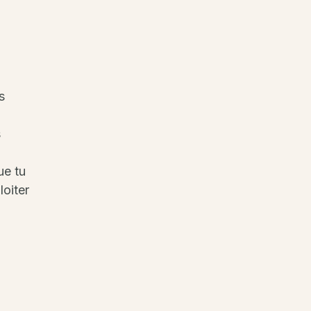
s
s
ue tu
loiter