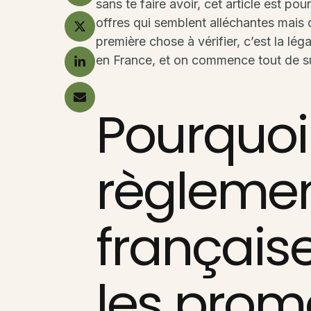
sans te faire avoir, cet article est pou
offres qui semblent alléchantes mais q
première chose à vérifier, c’est la lé
en France, et on commence tout de su
Pourquoi
règlemen
français
les prom