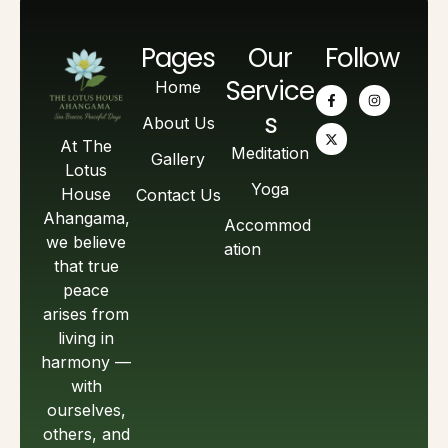
Pages
Our
Follow
Service
Home
s
About Us
At The
Meditation
Gallery
Lotus
Yoga
House
Contact Us
Ahangama,
Accommod
we believe
ation
that true
peace
arises from
living in
harmony —
with
ourselves,
others, and