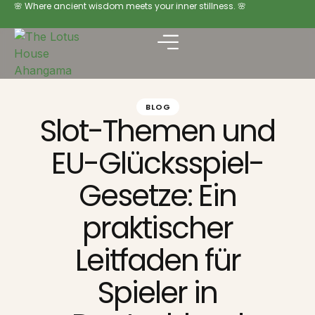
🌸 Where ancient wisdom meets your inner stillness. 🌸
BLOG
Slot-Themen und
EU-Glücksspiel-
Gesetze: Ein
praktischer
Leitfaden für
Spieler in