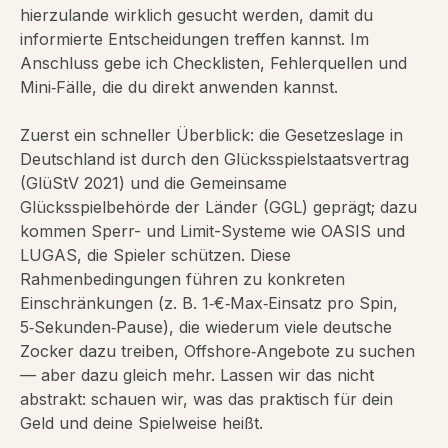
hierzulande wirklich gesucht werden, damit du
informierte Entscheidungen treffen kannst. Im
Anschluss gebe ich Checklisten, Fehlerquellen und
Mini‑Fälle, die du direkt anwenden kannst.
Zuerst ein schneller Überblick: die Gesetzeslage in
Deutschland ist durch den Glücksspielstaatsvertrag
(GlüStV 2021) und die Gemeinsame
Glücksspielbehörde der Länder (GGL) geprägt; dazu
kommen Sperr- und Limit-Systeme wie OASIS und
LUGAS, die Spieler schützen. Diese
Rahmenbedingungen führen zu konkreten
Einschränkungen (z. B. 1‑€‑Max‑Einsatz pro Spin,
5‑Sekunden‑Pause), die wiederum viele deutsche
Zocker dazu treiben, Offshore‑Angebote zu suchen
— aber dazu gleich mehr. Lassen wir das nicht
abstrakt: schauen wir, was das praktisch für dein
Geld und deine Spielweise heißt.