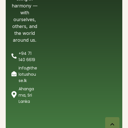
harmony —
with
ourselves,
others, and
the world
around us.
+94 71
140 6619
info@the
lotushou
se.lk
Ahanga
ma, Sri
Lanka