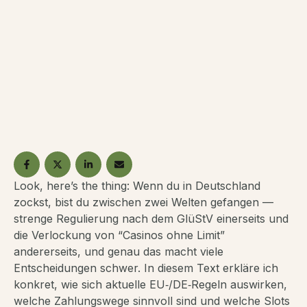
Look, here’s the thing: Wenn du in Deutschland
zockst, bist du zwischen zwei Welten gefangen —
strenge Regulierung nach dem GlüStV einerseits und
die Verlockung von “Casinos ohne Limit”
andererseits, und genau das macht viele
Entscheidungen schwer. In diesem Text erkläre ich
konkret, wie sich aktuelle EU‑/DE‑Regeln auswirken,
welche Zahlungswege sinnvoll sind und welche Slots