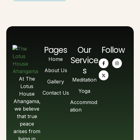
Pages
Our
Follow
Service
Home
s
About Us
At The
Meditation
Gallery
Lotus
Yoga
Contact Us
House
Ahangama,
Accommod
we believe
ation
that true
peace
arises from
living in