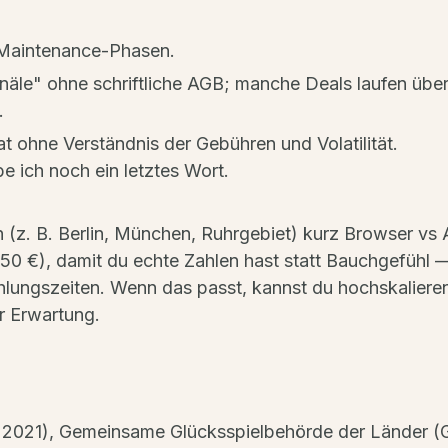
 Maintenance-Phasen.
näle" ohne schriftliche AGB; manche Deals laufen übe
.
 ohne Verständnis der Gebühren und Volatilität.
 ich noch ein letztes Wort.
ion (z. B. Berlin, München, Ruhrgebiet) kurz Browser vs
r 50 €), damit du echte Zahlen hast statt Bauchgefühl 
lungszeiten. Wenn das passt, kannst du hochskaliere
er Erwartung.
V 2021), Gemeinsame Glücksspielbehörde der Länder 