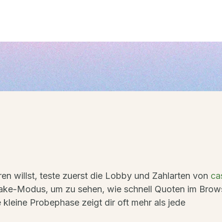
n willst, teste zuerst die Lobby und Zahlarten von
ca
ke-Modus, um zu sehen, wie schnell Quoten im Brow
 kleine Probephase zeigt dir oft mehr als jede