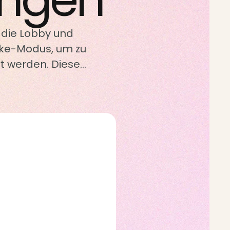
ngen
 die Lobby und
ke-Modus, um zu
rt werden. Diese
t. Ignorieren von
auf "VIP-Kanäle"