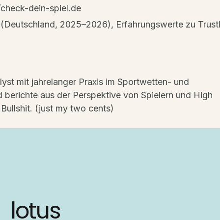
/check-dein-spiel.de
e (Deutschland, 2025–2026), Erfahrungswerte zu Trustl
lyst mit jahrelanger Praxis im Sportwetten- und
d berichte aus der Perspektive von Spielern und High
Bullshit. (just my two cents)
lotus