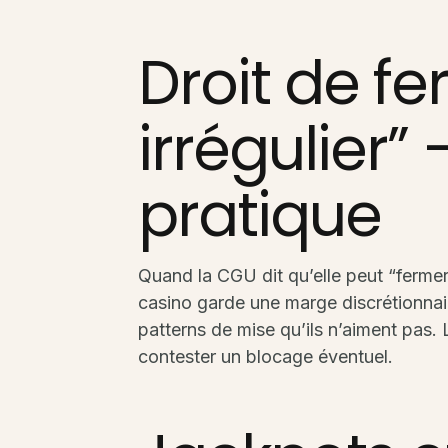
Droit de fe
irrégulier”
pratique
Quand la CGU dit qu’elle peut “fermer
casino garde une marge discrétionnair
patterns de mise qu’ils n’aiment pas
contester un blocage éventuel.