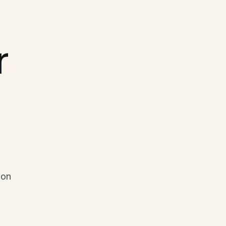
r
ion