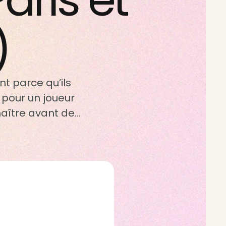
aris et
)
ent parce qu’ils
 pour un joueur
naître avant de
marche pour les