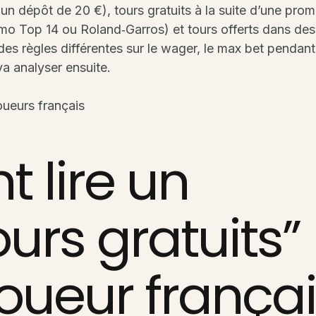
 un dépôt de 20 €), tours gratuits à la suite d’une pro
omo Top 14 ou Roland‑Garros) et tours offerts dans des
s règles différentes sur le wager, le max bet pendant
va analyser ensuite.
lire un
urs gratuits”
joueur frança