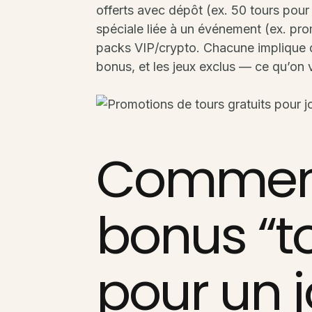
offerts avec dépôt (ex. 50 tours pour
spéciale liée à un événement (ex. pr
packs VIP/crypto. Chacune implique de
bonus, et les jeux exclus — ce qu’on 
Comment 
bonus “to
pour un 