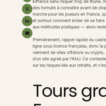
kiffance sans risquer trop de thune, m
des formats à connaître avant de cliq
marche pour les joueurs en France, qu
et surtout comment éviter de se faire
aux méthodes pratiques — alors reste 
Premièrement, rappel rapide du cadre 
ligne sous licence française, donc la 
viennent de sites offshore ou crypto,
d’un site agréé par l’ANJ. Ce contexte 
sur les risques liés aux retraits, et c’e
Tours gra